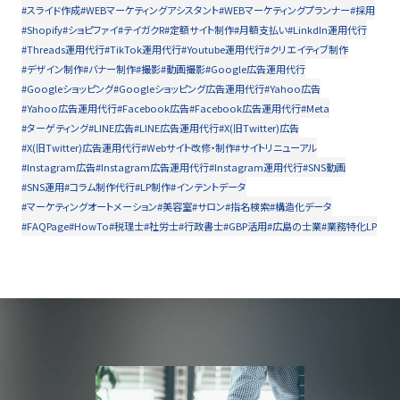
#スライド作成
#WEBマーケティングアシスタント
#WEBマーケティングプランナー
#採用
#Shopify
#ショピファイ
#テイガクR
#定額サイト制作
#月額支払い
#LinkdIn運用代行
#Threads運用代行
#TikTok運用代行
#Youtube運用代行
#クリエイティブ制作
#デザイン制作
#バナー制作
#撮影
#動画撮影
#Google広告運用代行
#Googleショッピング
#Googleショッピング広告運用代行
#Yahoo広告
#Yahoo広告運用代行
#Facebook広告
#Facebook広告運用代行
#Meta
#ターゲティング
#LINE広告
#LINE広告運用代行
#X(旧Twitter)広告
#X(旧Twitter)広告運用代行
#Webサイト改修・制作
#サイトリニューアル
#Instagram広告
#Instagram広告運用代行
#Instagram運用代行
#SNS動画
#SNS運用
#コラム制作代行
#LP制作
#インテントデータ
#マーケティングオートメーション
#美容室
#サロン
#指名検索
#構造化データ
#FAQPage
#HowTo
#税理士
#社労士
#行政書士
#GBP活用
#広島の士業
#業務特化LP