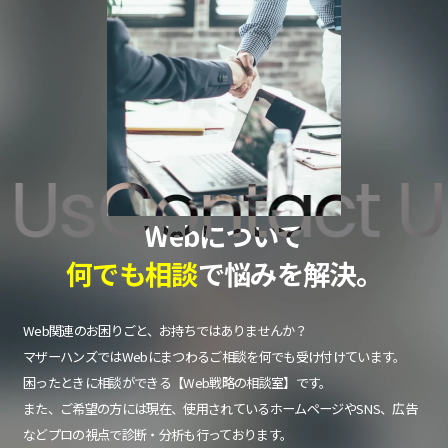
s
Contact Us
Webについて
何でも相談
で悩みを解決。
Web関連のお困りごと、お持ちではありませんか？
マザーハンズではWebにまつわるご相談を何でも受け付けています。
困ったときに相談ができる【Web戦略の相談室】です。
また、ご希望の方には現在、使用されているホームページやSNS、広告
などプロの視点で診断・分析も行っております。