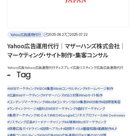
Yahoo広告運用代行
2025.06.27
2025.07.22
Yahoo広告運用代行｜マザーハンズ株式会社｜
マーケティング・サイト制作・集客コンサル
Yahoo広告
Yahoo広告運用代行
ディスプレイ広告
リスティング広告
広告運用代行
Tag
#WEBマーケティング
#SEO
#集客
#Webコンサルティング
#ホームページ制作
#広島Webマーケティング
#マザーハンズ
#SEO対策
#Webサイト制作
#コンテンツマーケティング
#BtoB
#コンテンツSEO
#集患
#WEB制作
#訪問理美容
#ランディングページ
#歯科のWEBマーケティング
#歯科マーケティング
#集患マーケティング
#E-E-A-T
#MEO
#Googleビジネスプロフィール
#AI Overviews
#リスティング広告
#リードナーチャリング
#AI検索
#BtoBマーケティング
#医療広告ガイドライン
#訪問ヘアカット
#訪問ネイル
#基礎知識
#動画制作
#LP
#通販コンサルティング
#SNS広告
#SNS広告運用代行
#士業のSEO対策