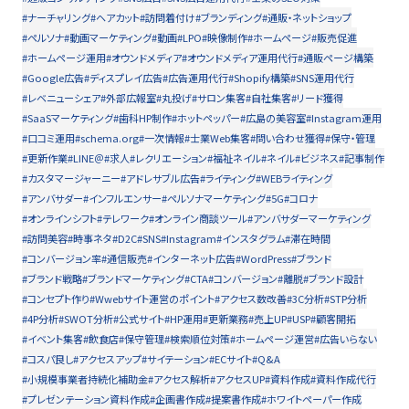
#ナーチャリング
#ヘアカット
#訪問着付け
#ブランディング
#通販・ネットショップ
#ペルソナ
#動画マーケティング
#動画
#LPO
#映像制作
#ホームページ
#販売促進
#ホームページ運用
#オウンドメディア
#オウンドメディア運用代行
#通販ページ構築
#Google広告
#ディスプレイ広告
#広告運用代行
#Shopify構築
#SNS運用代行
#レベニューシェア
#外部広報室
#丸投げ
#サロン集客
#自社集客
#リード獲得
#SaaSマーケティング
#歯科HP制作
#ホットペッパー
#広島の美容室
#Instagram運用
#口コミ運用
#schema.org
#一次情報
#士業Web集客
#問い合わせ獲得
#保守・管理
#更新作業
#LINE＠
#求人
#レクリエーション
#福祉ネイル
#ネイル
#ビジネス
#記事制作
#カスタマージャーニー
#アドレサブル広告
#ライティング
#WEBライティング
#アンバサダー
#インフルエンサー
#ペルソナマーケティング
#5G
#コロナ
#オンラインシフト
#テレワーク
#オンライン商談ツール
#アンバサダーマーケティング
#訪問美容
#時事ネタ
#D2C
#SNS
#Instagram
#インスタグラム
#滞在時間
#コンバージョン率
#通信販売
#インターネット広告
#WordPress
#ブランド
#ブランド戦略
#ブランドマーケティング
#CTA
#コンバージョン
#離脱
#ブランド設計
#コンセプト作り
#Wwebサイト運営のポイント
#アクセス数改善
#3C分析
#STP分析
#4P分析
#SWOT分析
#公式サイト
#HP運用
#更新業務
#売上UP
#USP
#顧客開拓
#イベント集客
#飲食店
#保守管理
#検索順位対策
#ホームページ運営
#広告いらない
#コスパ良し
#アクセスアップ
#サイテーション
#ECサイト
#Q&A
#小規模事業者持続化補助金
#アクセス解析
#アクセスUP
#資料作成
#資料作成代行
#プレゼンテーション資料作成
#企画書作成
#提案書作成
#ホワイトペーパー作成