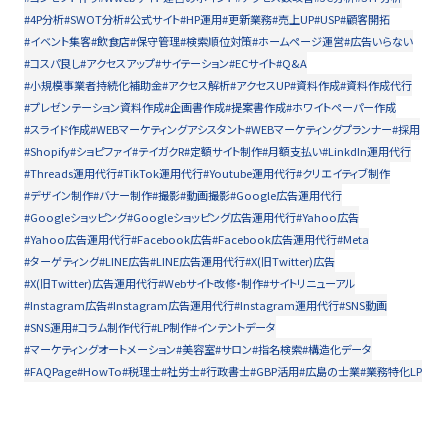
#4P分析
#SWOT分析
#公式サイト
#HP運用
#更新業務
#売上UP
#USP
#顧客開拓
#イベント集客
#飲食店
#保守管理
#検索順位対策
#ホームページ運営
#広告いらない
#コスパ良し
#アクセスアップ
#サイテーション
#ECサイト
#Q&A
#小規模事業者持続化補助金
#アクセス解析
#アクセスUP
#資料作成
#資料作成代行
#プレゼンテーション資料作成
#企画書作成
#提案書作成
#ホワイトペーパー作成
#スライド作成
#WEBマーケティングアシスタント
#WEBマーケティングプランナー
#採用
#Shopify
#ショピファイ
#テイガクR
#定額サイト制作
#月額支払い
#LinkdIn運用代行
#Threads運用代行
#TikTok運用代行
#Youtube運用代行
#クリエイティブ制作
#デザイン制作
#バナー制作
#撮影
#動画撮影
#Google広告運用代行
#Googleショッピング
#Googleショッピング広告運用代行
#Yahoo広告
#Yahoo広告運用代行
#Facebook広告
#Facebook広告運用代行
#Meta
#ターゲティング
#LINE広告
#LINE広告運用代行
#X(旧Twitter)広告
#X(旧Twitter)広告運用代行
#Webサイト改修・制作
#サイトリニューアル
#Instagram広告
#Instagram広告運用代行
#Instagram運用代行
#SNS動画
#SNS運用
#コラム制作代行
#LP制作
#インテントデータ
#マーケティングオートメーション
#美容室
#サロン
#指名検索
#構造化データ
#FAQPage
#HowTo
#税理士
#社労士
#行政書士
#GBP活用
#広島の士業
#業務特化LP