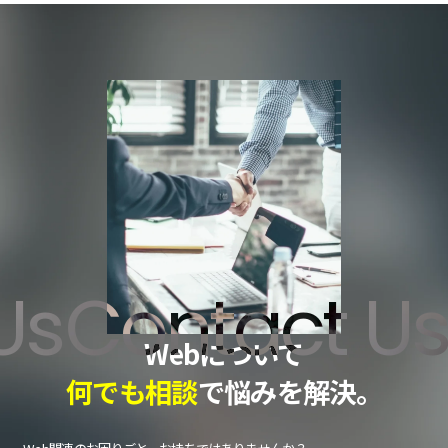
Contact Us
C
Webについて
何でも相談
で悩みを解決。