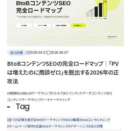
SEO対策
2026.04.27
2026.06.07
BtoBコンテンツSEOの完全ロードマップ｜「PV
は増えたのに商談ゼロ」を脱出する2026年の正
攻法
AI検索
BtoB
BtoBマーケティング
E-E-A-T
SEO
インテントデータ
コンテンツSEO
コンテンツマーケティング
リードナーチャリング
Tag
【全ての記事を表示】
#WEBマーケティング
#SEO
#集客
#Webコンサルティング
#ホームページ制作
#広島Webマーケティング
#マザーハンズ
#SEO対策