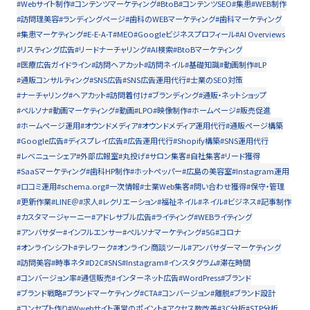
#Webサイト制作
#コンテンツマーケティング
#BtoB
#コンテンツSEO
#集患
#WEB制作
#訪問理美容
#ランディングページ
#歯科のWEBマーケティング
#歯科マーケティング
#集患マーケティング
#E-E-A-T
#MEO
#Googleビジネスプロフィール
#AI Overviews
#リスティング広告
#リードナーチャリング
#AI検索
#BtoBマーケティング
#医療広告ガイドライン
#訪問ヘアカット
#訪問ネイル
#基礎知識
#動画制作
#LP
#通販コンサルティング
#SNS広告
#SNS広告運用代行
#士業のSEO対策
#ナーチャリング
#ヘアカット
#訪問着付け
#ブランディング
#通販・ネットショップ
#ペルソナ
#動画マーケティング
#動画
#LPO
#映像制作
#ホームページ
#販売促進
#ホームページ運用
#オウンドメディア
#オウンドメディア運用代行
#通販ページ構築
#Google広告
#ディスプレイ広告
#広告運用代行
#Shopify構築
#SNS運用代行
#レベニューシェア
#外部広報室
#丸投げ
#サロン集客
#自社集客
#リード獲得
#SaaSマーケティング
#歯科HP制作
#ホットペッパー
#広島の美容室
#Instagram運用
#口コミ運用
#schema.org
#一次情報
#士業Web集客
#問い合わせ獲得
#保守・管理
#更新作業
#LINE＠
#求人
#レクリエーション
#福祉ネイル
#ネイル
#ビジネス
#記事制作
#カスタマージャーニー
#アドレサブル広告
#ライティング
#WEBライティング
#アンバサダー
#インフルエンサー
#ペルソナマーケティング
#5G
#コロナ
#オンラインシフト
#テレワーク
#オンライン商談ツール
#アンバサダーマーケティング
#訪問美容
#時事ネタ
#D2C
#SNS
#Instagram
#インスタグラム
#滞在時間
#コンバージョン率
#通信販売
#インターネット広告
#WordPress
#ブランド
#ブランド戦略
#ブランドマーケティング
#CTA
#コンバージョン
#離脱
#ブランド設計
#コンセプト作り
#Wwebサイト運営のポイント
#アクセス数改善
#3C分析
#STP分析