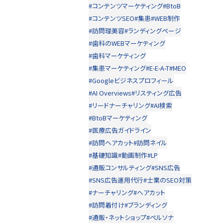
#コンテンツマーケティング
#BtoB
#コンテンツSEO
#集患
#WEB制作
#訪問理美容
#ランディングページ
#歯科のWEBマーケティング
#歯科マーケティング
#集患マーケティング
#E-E-A-T
#MEO
#Googleビジネスプロフィール
#AI Overviews
#リスティング広告
#リードナーチャリング
#AI検索
#BtoBマーケティング
#医療広告ガイドライン
#訪問ヘアカット
#訪問ネイル
#基礎知識
#動画制作
#LP
#通販コンサルティング
#SNS広告
#SNS広告運用代行
#士業のSEO対策
#ナーチャリング
#ヘアカット
#訪問着付け
#ブランディング
#通販・ネットショップ
#ペルソナ