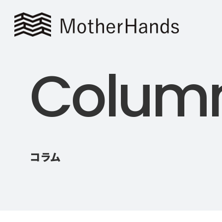
C
o
l
u
m
コラム