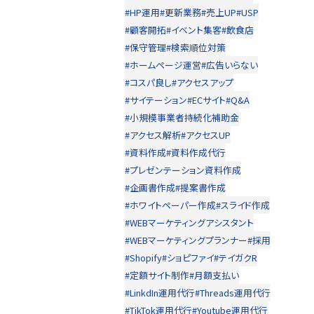
#HP運用
#更新業務
#売上UP
#USP
#顧客開拓
#イベント集客
#飲食店
#保守管理
#検索順位対策
#ホームページ運営
#広告いらない
#コスパ良し
#アクセスアップ
#サイテーション
#ECサイト
#Q&A
#小規模事業者持続化補助金
#アクセス解析
#アクセスUP
#資料作成
#資料作成代行
#プレゼンテーション資料作成
#企画書作成
#提案書作成
#ホワイトペーパー作成
#スライド作成
#WEBマーケティングアシスタント
#WEBマーケティングプランナー
#採用
#Shopify
#ショピファイ
#テイガクR
#定額サイト制作
#月額支払い
#LinkdIn運用代行
#Threads運用代行
#TikTok運用代行
#Youtube運用代行