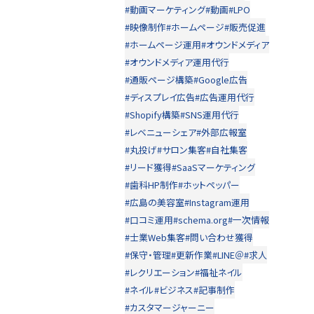
#動画マーケティング
#動画
#LPO
#映像制作
#ホームページ
#販売促進
#ホームページ運用
#オウンドメディア
#オウンドメディア運用代行
#通販ページ構築
#Google広告
#ディスプレイ広告
#広告運用代行
#Shopify構築
#SNS運用代行
#レベニューシェア
#外部広報室
#丸投げ
#サロン集客
#自社集客
#リード獲得
#SaaSマーケティング
#歯科HP制作
#ホットペッパー
#広島の美容室
#Instagram運用
#口コミ運用
#schema.org
#一次情報
#士業Web集客
#問い合わせ獲得
#保守・管理
#更新作業
#LINE＠
#求人
#レクリエーション
#福祉ネイル
#ネイル
#ビジネス
#記事制作
#カスタマージャーニー