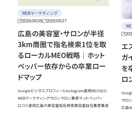
WEBマーケティング
2026.06.06
2026.06.07
W
広島の美容室・サロンが半径
202
3km商圏で指名検索1位を取
エ
るローカルMEO戦略｜ホット
ガ
ペッパー依存からの卒業ロー
を
ドマップ
ロ
Googleビジネスプロフィール
Instagram運用
MEO
SEO
Goo
WEBマーケティング
サロン
サロン集客
ホットペッパー
サロ
口コミ運用
広島の美容室
指名検索
美容室
自社集客
集患
広島W