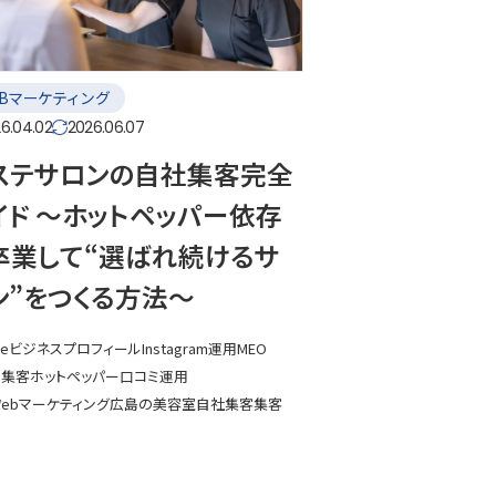
EBマーケティング
6.04.02
2026.06.07
ステサロンの自社集客完全
イド 〜ホットペッパー依存
卒業して“選ばれ続けるサ
ン”をつくる方法〜
gleビジネスプロフィール
Instagram運用
MEO
ン集客
ホットペッパー
口コミ運用
ebマーケティング
広島の美容室
自社集客
集客