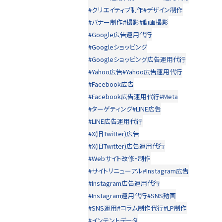
#クリエイティブ制作
#デザイン制作
#バナー制作
#撮影
#動画撮影
#Google広告運用代行
#Googleショッピング
#Googleショッピング広告運用代行
#Yahoo広告
#Yahoo広告運用代行
#Facebook広告
#Facebook広告運用代行
#Meta
#ターゲティング
#LINE広告
#LINE広告運用代行
#X(旧Twitter)広告
#X(旧Twitter)広告運用代行
#Webサイト改修・制作
#サイトリニューアル
#Instagram広告
#Instagram広告運用代行
#Instagram運用代行
#SNS動画
#SNS運用
#コラム制作代行
#LP制作
#インテントデータ