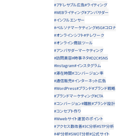
#アドレサブル広告
#ライティング
#WEBライティング
#アンバサダー
#インフルエンサー
#ペルソナマーケティング
#5G
#コロナ
#オンラインシフト
#テレワーク
#オンライン商談ツール
#アンバサダーマーケティング
#訪問美容
#時事ネタ
#D2C
#SNS
#Instagram
#インスタグラム
#滞在時間
#コンバージョン率
#通信販売
#インターネット広告
#WordPress
#ブランド
#ブランド戦略
#ブランドマーケティング
#CTA
#コンバージョン
#離脱
#ブランド設計
#コンセプト作り
#Wwebサイト運営のポイント
#アクセス数改善
#3C分析
#STP分析
#4P分析
#SWOT分析
#公式サイト