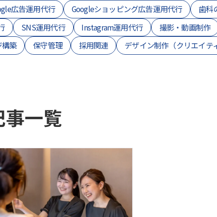
ogle広告運用代行
Googleショッピング広告運用代行
歯科
行
SNS運用代行
Instagram運用代行
撮影・動画制作
ジ構築
保守管理
採用関連
デザイン制作（クリエイテ
記事一覧