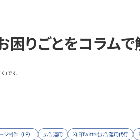
お困りごとを
コラムで
く」です。
ージ制作（LP）
広告運用
X(旧Twitter)広告運用代行