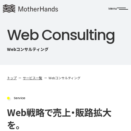
Menu
W
e
b
C
o
n
s
u
l
t
i
n
g
Webコンサルティング
トップ
サービス一覧
Webコンサルティング
Service
Web戦略で売上・販路拡大
を。