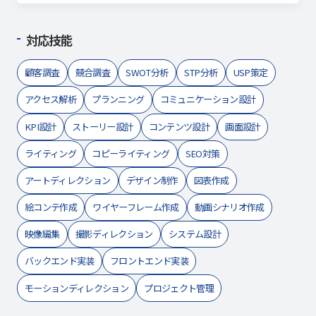
対応技能
顧客調査
競合調査
SWOT分析
STP分析
USP策定
アクセス解析
プランニング
コミュニケーション設計
KPI設計
ストーリー設計
コンテンツ設計
画面設計
ライティング
コピーライティング
SEO対策
アートディレクション
デザイン制作
図表作成
絵コンテ作成
ワイヤーフレーム作成
動画シナリオ作成
映像編集
撮影ディレクション
システム設計
バックエンド実装
フロントエンド実装
モーションディレクション
プロジェクト管理