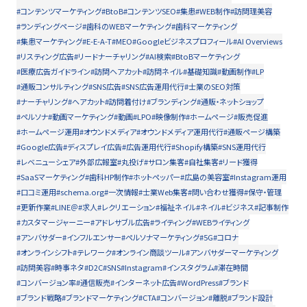
#コンテンツマーケティング
#BtoB
#コンテンツSEO
#集患
#WEB制作
#訪問理美容
#ランディングページ
#歯科のWEBマーケティング
#歯科マーケティング
#集患マーケティング
#E-E-A-T
#MEO
#Googleビジネスプロフィール
#AI Overviews
#リスティング広告
#リードナーチャリング
#AI検索
#BtoBマーケティング
#医療広告ガイドライン
#訪問ヘアカット
#訪問ネイル
#基礎知識
#動画制作
#LP
#通販コンサルティング
#SNS広告
#SNS広告運用代行
#士業のSEO対策
#ナーチャリング
#ヘアカット
#訪問着付け
#ブランディング
#通販・ネットショップ
#ペルソナ
#動画マーケティング
#動画
#LPO
#映像制作
#ホームページ
#販売促進
#ホームページ運用
#オウンドメディア
#オウンドメディア運用代行
#通販ページ構築
#Google広告
#ディスプレイ広告
#広告運用代行
#Shopify構築
#SNS運用代行
#レベニューシェア
#外部広報室
#丸投げ
#サロン集客
#自社集客
#リード獲得
#SaaSマーケティング
#歯科HP制作
#ホットペッパー
#広島の美容室
#Instagram運用
#口コミ運用
#schema.org
#一次情報
#士業Web集客
#問い合わせ獲得
#保守・管理
#更新作業
#LINE＠
#求人
#レクリエーション
#福祉ネイル
#ネイル
#ビジネス
#記事制作
#カスタマージャーニー
#アドレサブル広告
#ライティング
#WEBライティング
#アンバサダー
#インフルエンサー
#ペルソナマーケティング
#5G
#コロナ
#オンラインシフト
#テレワーク
#オンライン商談ツール
#アンバサダーマーケティング
#訪問美容
#時事ネタ
#D2C
#SNS
#Instagram
#インスタグラム
#滞在時間
#コンバージョン率
#通信販売
#インターネット広告
#WordPress
#ブランド
#ブランド戦略
#ブランドマーケティング
#CTA
#コンバージョン
#離脱
#ブランド設計