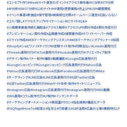
#コンセプト作り
#Wwebサイト運営のポイント
#アクセス数改善
#3C分析
#STP分析
#4P分析
#SWOT分析
#公式サイト
#HP運用
#更新業務
#売上UP
#USP
#顧客開拓
#イベント集客
#飲食店
#保守管理
#検索順位対策
#ホームページ運営
#広告いらない
#コスパ良し
#アクセスアップ
#サイテーション
#ECサイト
#Q&A
#小規模事業者持続化補助金
#アクセス解析
#アクセスUP
#資料作成
#資料作成代行
#プレゼンテーション資料作成
#企画書作成
#提案書作成
#ホワイトペーパー作成
#スライド作成
#WEBマーケティングアシスタント
#WEBマーケティングプランナー
#採用
#Shopify
#ショピファイ
#テイガクR
#定額サイト制作
#月額支払い
#LinkdIn運用代行
#Threads運用代行
#TikTok運用代行
#Youtube運用代行
#クリエイティブ制作
#デザイン制作
#バナー制作
#撮影
#動画撮影
#Google広告運用代行
#Googleショッピング
#Googleショッピング広告運用代行
#Yahoo広告
#Yahoo広告運用代行
#Facebook広告
#Facebook広告運用代行
#Meta
#ターゲティング
#LINE広告
#LINE広告運用代行
#X(旧Twitter)広告
#X(旧Twitter)広告運用代行
#Webサイト改修・制作
#サイトリニューアル
#Instagram広告
#Instagram広告運用代行
#Instagram運用代行
#SNS動画
#SNS運用
#コラム制作代行
#LP制作
#インテントデータ
#マーケティングオートメーション
#美容室
#サロン
#指名検索
#構造化データ
#FAQPage
#HowTo
#税理士
#社労士
#行政書士
#GBP活用
#広島の士業
#業務特化LP