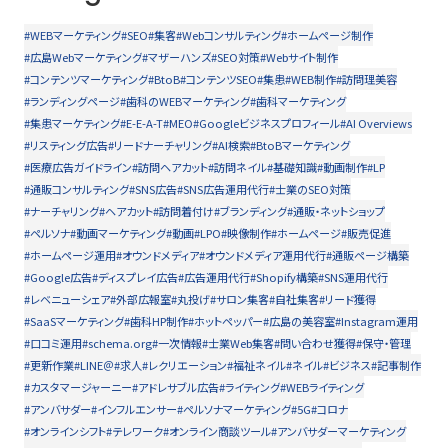
#WEBマーケティング
#SEO
#集客
#Webコンサルティング
#ホームページ制作
#広島Webマーケティング
#マザーハンズ
#SEO対策
#Webサイト制作
#コンテンツマーケティング
#BtoB
#コンテンツSEO
#集患
#WEB制作
#訪問理美容
#ランディングページ
#歯科のWEBマーケティング
#歯科マーケティング
#集患マーケティング
#E-E-A-T
#MEO
#Googleビジネスプロフィール
#AI Overviews
#リスティング広告
#リードナーチャリング
#AI検索
#BtoBマーケティング
#医療広告ガイドライン
#訪問ヘアカット
#訪問ネイル
#基礎知識
#動画制作
#LP
#通販コンサルティング
#SNS広告
#SNS広告運用代行
#士業のSEO対策
#ナーチャリング
#ヘアカット
#訪問着付け
#ブランディング
#通販・ネットショップ
#ペルソナ
#動画マーケティング
#動画
#LPO
#映像制作
#ホームページ
#販売促進
#ホームページ運用
#オウンドメディア
#オウンドメディア運用代行
#通販ページ構築
#Google広告
#ディスプレイ広告
#広告運用代行
#Shopify構築
#SNS運用代行
#レベニューシェア
#外部広報室
#丸投げ
#サロン集客
#自社集客
#リード獲得
#SaaSマーケティング
#歯科HP制作
#ホットペッパー
#広島の美容室
#Instagram運用
#口コミ運用
#schema.org
#一次情報
#士業Web集客
#問い合わせ獲得
#保守・管理
#更新作業
#LINE＠
#求人
#レクリエーション
#福祉ネイル
#ネイル
#ビジネス
#記事制作
#カスタマージャーニー
#アドレサブル広告
#ライティング
#WEBライティング
#アンバサダー
#インフルエンサー
#ペルソナマーケティング
#5G
#コロナ
#オンラインシフト
#テレワーク
#オンライン商談ツール
#アンバサダーマーケティング