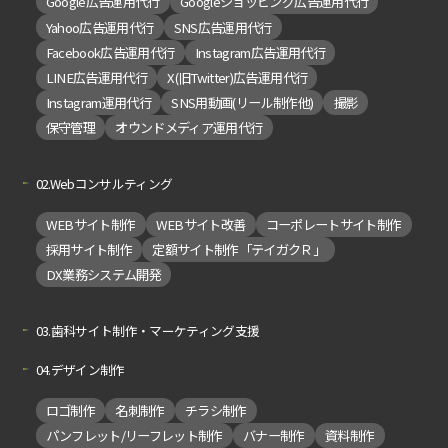
Google広告運用代行
Googleショッピング広告運用代行
Yahoo広告運用代行
SNS広告運用代行
Facebook広告運用代行
Instagram広告運用代行
LINE広告運用代行
X(旧Twitter)広告運用代行
Instagram運用代行
SNS用動画(リール制作他)
撮影
保守管理
オウンドメディア運用代行
02.Webコンサルティング
WEBサイト制作
WEBサイト改善
コーポレートサイト制作
採用サイト制作
定額サイト制作「テイガクＲ」
DX業務システム開発
03.歯科サイト制作・マーケティング支援
04.デザイン制作
ロゴ制作
名刺制作
チラシ制作
パンフレット/リーフレット制作
バナー制作
資料制作