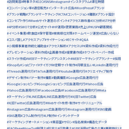
#訪問美容
#時事ネタ
#D2C
#SNS
#Instagram
#インスタグラム
#滞在時間
#コンバージョン率
#通信販売
#インターネット広告
#WordPress
#ブランド
#ブランド戦略
#ブランドマーケティング
#CTA
#コンバージョン
#離脱
#ブランド設計
#コンセプト作り
#Wwebサイト運営のポイント
#アクセス数改善
#3C分析
#STP分析
#4P分析
#SWOT分析
#公式サイト
#HP運用
#更新業務
#売上UP
#USP
#顧客開拓
#イベント集客
#飲食店
#保守管理
#検索順位対策
#ホームページ運営
#広告いらない
#コスパ良し
#アクセスアップ
#サイテーション
#ECサイト
#Q&A
#小規模事業者持続化補助金
#アクセス解析
#アクセスUP
#資料作成
#資料作成代行
#プレゼンテーション資料作成
#企画書作成
#提案書作成
#ホワイトペーパー作成
#スライド作成
#WEBマーケティングアシスタント
#WEBマーケティングプランナー
#採用
#Shopify
#ショピファイ
#テイガクR
#定額サイト制作
#月額支払い
#LinkdIn運用代行
#Threads運用代行
#TikTok運用代行
#Youtube運用代行
#クリエイティブ制作
#デザイン制作
#バナー制作
#撮影
#動画撮影
#Google広告運用代行
#Googleショッピング
#Googleショッピング広告運用代行
#Yahoo広告
#Yahoo広告運用代行
#Facebook広告
#Facebook広告運用代行
#Meta
#ターゲティング
#LINE広告
#LINE広告運用代行
#X(旧Twitter)広告
#X(旧Twitter)広告運用代行
#Webサイト改修・制作
#サイトリニューアル
#Instagram広告
#Instagram広告運用代行
#Instagram運用代行
#SNS動画
#SNS運用
#コラム制作代行
#LP制作
#インテントデータ
#マーケティングオートメーション
#美容室
#サロン
#指名検索
#構造化データ
#FAQPage
#HowTo
#税理士
#社労士
#行政書士
#GBP活用
#広島の士業
#業務特化LP