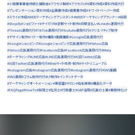
#小規模事業者持続化補助金
#アクセス解析
#アクセスUP
#資料作成
#資料作成代行
#プレゼンテーション資料作成
#企画書作成
#提案書作成
#ホワイトペーパー作成
#スライド作成
#WEBマーケティングアシスタント
#WEBマーケティングプランナー
#採用
#Shopify
#ショピファイ
#テイガクR
#定額サイト制作
#月額支払い
#LinkdIn運用代行
#Threads運用代行
#TikTok運用代行
#Youtube運用代行
#クリエイティブ制作
#デザイン制作
#バナー制作
#撮影
#動画撮影
#Google広告運用代行
#Googleショッピング
#Googleショッピング広告運用代行
#Yahoo広告
#Yahoo広告運用代行
#Facebook広告
#Facebook広告運用代行
#Meta
#ターゲティング
#LINE広告
#LINE広告運用代行
#X(旧Twitter)広告
#X(旧Twitter)広告運用代行
#Webサイト改修・制作
#サイトリニューアル
#Instagram広告
#Instagram広告運用代行
#Instagram運用代行
#SNS動画
#SNS運用
#コラム制作代行
#LP制作
#インテントデータ
#マーケティングオートメーション
#美容室
#サロン
#指名検索
#構造化データ
#FAQPage
#HowTo
#税理士
#社労士
#行政書士
#GBP活用
#広島の士業
#業務特化LP