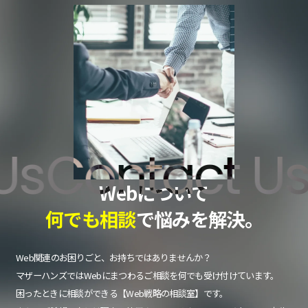
s
Contact Us
C
Webについて
何でも相談
で悩みを解決。
Web関連のお困りごと、お持ちではありませんか？
マザーハンズではWebにまつわるご相談を何でも受け付けています。
困ったときに相談ができる【Web戦略の相談室】です。