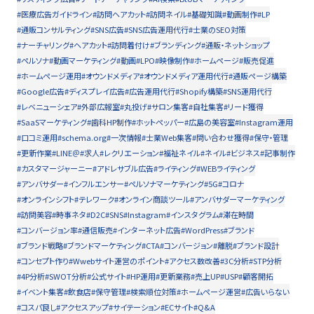
#医療広告ガイドライン
#訪問ヘアカット
#訪問ネイル
#基礎知識
#動画制作
#LP
#通販コンサルティング
#SNS広告
#SNS広告運用代行
#士業のSEO対策
#ナーチャリング
#ヘアカット
#訪問着付け
#ブランディング
#通販・ネットショップ
#ペルソナ
#動画マーケティング
#動画
#LPO
#映像制作
#ホームページ
#販売促進
#ホームページ運用
#オウンドメディア
#オウンドメディア運用代行
#通販ページ構築
#Google広告
#ディスプレイ広告
#広告運用代行
#Shopify構築
#SNS運用代行
#レベニューシェア
#外部広報室
#丸投げ
#サロン集客
#自社集客
#リード獲得
#SaaSマーケティング
#歯科HP制作
#ホットペッパー
#広島の美容室
#Instagram運用
#口コミ運用
#schema.org
#一次情報
#士業Web集客
#問い合わせ獲得
#保守・管理
#更新作業
#LINE＠
#求人
#レクリエーション
#福祉ネイル
#ネイル
#ビジネス
#記事制作
#カスタマージャーニー
#アドレサブル広告
#ライティング
#WEBライティング
#アンバサダー
#インフルエンサー
#ペルソナマーケティング
#5G
#コロナ
#オンラインシフト
#テレワーク
#オンライン商談ツール
#アンバサダーマーケティング
#訪問美容
#時事ネタ
#D2C
#SNS
#Instagram
#インスタグラム
#滞在時間
#コンバージョン率
#通信販売
#インターネット広告
#WordPress
#ブランド
#ブランド戦略
#ブランドマーケティング
#CTA
#コンバージョン
#離脱
#ブランド設計
#コンセプト作り
#Wwebサイト運営のポイント
#アクセス数改善
#3C分析
#STP分析
#4P分析
#SWOT分析
#公式サイト
#HP運用
#更新業務
#売上UP
#USP
#顧客開拓
#イベント集客
#飲食店
#保守管理
#検索順位対策
#ホームページ運営
#広告いらない
#コスパ良し
#アクセスアップ
#サイテーション
#ECサイト
#Q&A