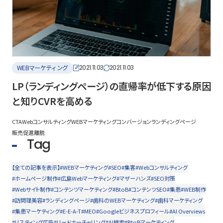
WEBマーケティング
2021.11.03
2021.11.03
LP（ランディングページ）の直帰率が低下する原因
と知りCVRを高める
CTA
Webコンサルティング
WEBマーケティング
コンバージョン
ランディングページ
販売促進
離脱
Tag
【全ての記事を表示】
#WEBマーケティング
#SEO
#集客
#Webコンサルティング
#ホームページ制作
#広島Webマーケティング
#マザーハンズ
#SEO対策
#Webサイト制作
#コンテンツマーケティング
#BtoB
#コンテンツSEO
#集患
#WEB制作
#訪問理美容
#ランディングページ
#歯科のWEBマーケティング
#歯科マーケティング
#集患マーケティング
#E-E-A-T
#MEO
#Googleビジネスプロフィール
#AI Overviews
#リスティング広告
#リードナーチャリング
#AI検索
#BtoBマーケティング