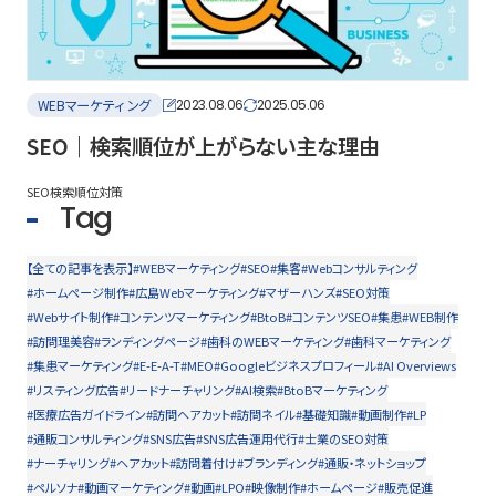
WEBマーケティング
2023.08.06
2025.05.06
SEO｜検索順位が上がらない主な理由
SEO
検索順位対策
Tag
【全ての記事を表示】
#WEBマーケティング
#SEO
#集客
#Webコンサルティング
#ホームページ制作
#広島Webマーケティング
#マザーハンズ
#SEO対策
#Webサイト制作
#コンテンツマーケティング
#BtoB
#コンテンツSEO
#集患
#WEB制作
#訪問理美容
#ランディングページ
#歯科のWEBマーケティング
#歯科マーケティング
#集患マーケティング
#E-E-A-T
#MEO
#Googleビジネスプロフィール
#AI Overviews
#リスティング広告
#リードナーチャリング
#AI検索
#BtoBマーケティング
#医療広告ガイドライン
#訪問ヘアカット
#訪問ネイル
#基礎知識
#動画制作
#LP
#通販コンサルティング
#SNS広告
#SNS広告運用代行
#士業のSEO対策
#ナーチャリング
#ヘアカット
#訪問着付け
#ブランディング
#通販・ネットショップ
#ペルソナ
#動画マーケティング
#動画
#LPO
#映像制作
#ホームページ
#販売促進