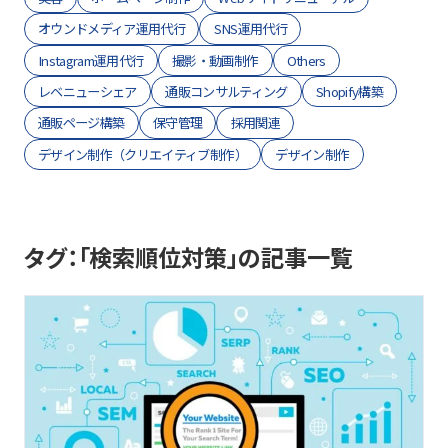
オウンドメディア運用代行
SNS運用代行
Instagram運用代行
撮影・動画制作
Others
レベニューシェア
通販コンサルティング
Shopify構築
通販ページ構築
保守管理
採用関連
デザイン制作（クリエイティブ制作）
デザイン制作
タグ：「検索順位対策」の記事一覧