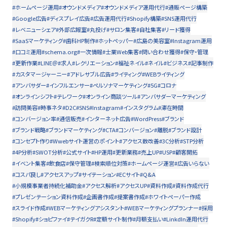
#ホームページ運用
#オウンドメディア
#オウンドメディア運用代行
#通販ページ構築
#Google広告
#ディスプレイ広告
#広告運用代行
#Shopify構築
#SNS運用代行
#レベニューシェア
#外部広報室
#丸投げ
#サロン集客
#自社集客
#リード獲得
#SaaSマーケティング
#歯科HP制作
#ホットペッパー
#広島の美容室
#Instagram運用
#口コミ運用
#schema.org
#一次情報
#士業Web集客
#問い合わせ獲得
#保守・管理
#更新作業
#LINE＠
#求人
#レクリエーション
#福祉ネイル
#ネイル
#ビジネス
#記事制作
#カスタマージャーニー
#アドレサブル広告
#ライティング
#WEBライティング
#アンバサダー
#インフルエンサー
#ペルソナマーケティング
#5G
#コロナ
#オンラインシフト
#テレワーク
#オンライン商談ツール
#アンバサダーマーケティング
#訪問美容
#時事ネタ
#D2C
#SNS
#Instagram
#インスタグラム
#滞在時間
#コンバージョン率
#通信販売
#インターネット広告
#WordPress
#ブランド
#ブランド戦略
#ブランドマーケティング
#CTA
#コンバージョン
#離脱
#ブランド設計
#コンセプト作り
#Wwebサイト運営のポイント
#アクセス数改善
#3C分析
#STP分析
#4P分析
#SWOT分析
#公式サイト
#HP運用
#更新業務
#売上UP
#USP
#顧客開拓
#イベント集客
#飲食店
#保守管理
#検索順位対策
#ホームページ運営
#広告いらない
#コスパ良し
#アクセスアップ
#サイテーション
#ECサイト
#Q&A
#小規模事業者持続化補助金
#アクセス解析
#アクセスUP
#資料作成
#資料作成代行
#プレゼンテーション資料作成
#企画書作成
#提案書作成
#ホワイトペーパー作成
#スライド作成
#WEBマーケティングアシスタント
#WEBマーケティングプランナー
#採用
#Shopify
#ショピファイ
#テイガクR
#定額サイト制作
#月額支払い
#LinkdIn運用代行