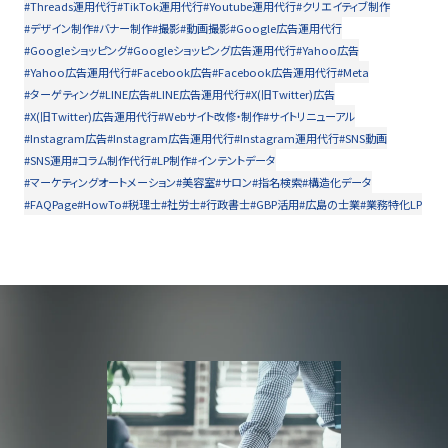
#Threads運用代行
#TikTok運用代行
#Youtube運用代行
#クリエイティブ制作
#デザイン制作
#バナー制作
#撮影
#動画撮影
#Google広告運用代行
#Googleショッピング
#Googleショッピング広告運用代行
#Yahoo広告
#Yahoo広告運用代行
#Facebook広告
#Facebook広告運用代行
#Meta
#ターゲティング
#LINE広告
#LINE広告運用代行
#X(旧Twitter)広告
#X(旧Twitter)広告運用代行
#Webサイト改修・制作
#サイトリニューアル
#Instagram広告
#Instagram広告運用代行
#Instagram運用代行
#SNS動画
#SNS運用
#コラム制作代行
#LP制作
#インテントデータ
#マーケティングオートメーション
#美容室
#サロン
#指名検索
#構造化データ
#FAQPage
#HowTo
#税理士
#社労士
#行政書士
#GBP活用
#広島の士業
#業務特化LP