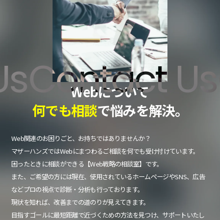
Contact Us
C
Webについて
何でも相談
で悩みを解決。
Web関連のお困りごと、お持ちではありませんか？
マザーハンズではWebにまつわるご相談を何でも受け付けています。
困ったときに相談ができる【Web戦略の相談室】です。
また、ご希望の方には現在、使用されているホームページやSNS、広告
などプロの視点で診断・分析も行っております。
現状を知れば、改善までの道のりが見えてきます。
目指すゴールに最短距離で近づくための方法を見つけ、サポートいたし