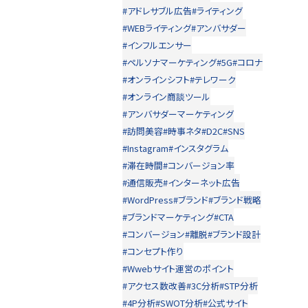
#アドレサブル広告
#ライティング
#WEBライティング
#アンバサダー
#インフルエンサー
#ペルソナマーケティング
#5G
#コロナ
#オンラインシフト
#テレワーク
#オンライン商談ツール
#アンバサダーマーケティング
#訪問美容
#時事ネタ
#D2C
#SNS
#Instagram
#インスタグラム
#滞在時間
#コンバージョン率
#通信販売
#インターネット広告
#WordPress
#ブランド
#ブランド戦略
#ブランドマーケティング
#CTA
#コンバージョン
#離脱
#ブランド設計
#コンセプト作り
#Wwebサイト運営のポイント
#アクセス数改善
#3C分析
#STP分析
#4P分析
#SWOT分析
#公式サイト