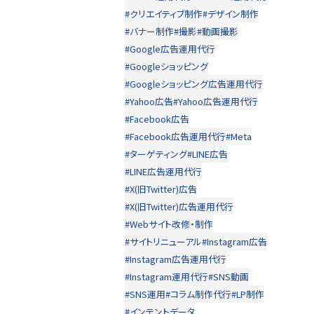
#クリエイティブ制作
#デザイン制作
#バナー制作
#撮影
#動画撮影
#Google広告運用代行
#Googleショッピング
#Googleショッピング広告運用代行
#Yahoo広告
#Yahoo広告運用代行
#Facebook広告
#Facebook広告運用代行
#Meta
#ターゲティング
#LINE広告
#LINE広告運用代行
#X(旧Twitter)広告
#X(旧Twitter)広告運用代行
#Webサイト改修・制作
#サイトリニューアル
#Instagram広告
#Instagram広告運用代行
#Instagram運用代行
#SNS動画
#SNS運用
#コラム制作代行
#LP制作
#インテントデータ