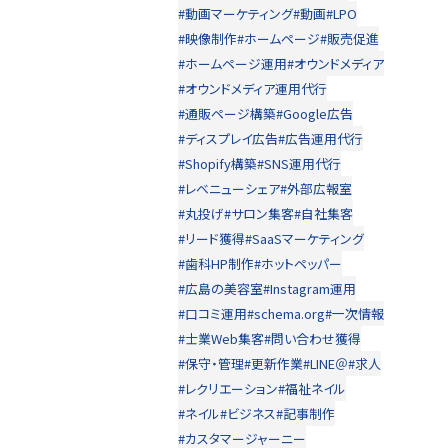
#動画マーケティング
#動画
#LPO
#映像制作
#ホームページ
#販売促進
#ホームページ運用
#オウンドメディア
#オウンドメディア運用代行
#通販ページ構築
#Google広告
#ディスプレイ広告
#広告運用代行
#Shopify構築
#SNS運用代行
#レベニューシェア
#外部広報室
#丸投げ
#サロン集客
#自社集客
#リード獲得
#SaaSマーケティング
#歯科HP制作
#ホットペッパー
#広島の美容室
#Instagram運用
#口コミ運用
#schema.org
#一次情報
#士業Web集客
#問い合わせ獲得
#保守・管理
#更新作業
#LINE＠
#求人
#レクリエーション
#福祉ネイル
#ネイル
#ビジネス
#記事制作
#カスタマージャーニー