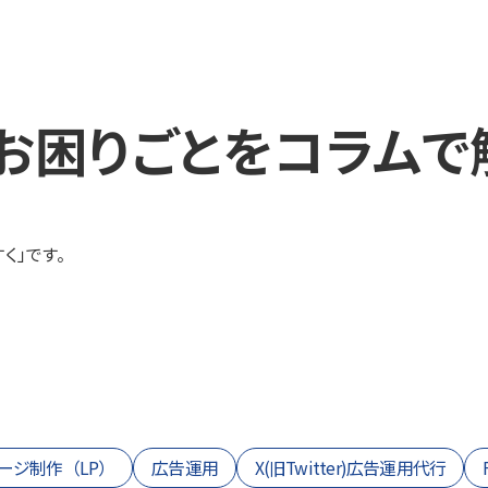
お困りごとを
コラムで
く」です。
ージ制作（LP）
広告運用
X(旧Twitter)広告運用代行