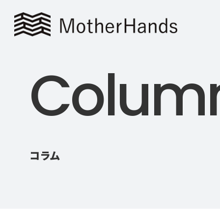
C
o
l
u
m
コラム