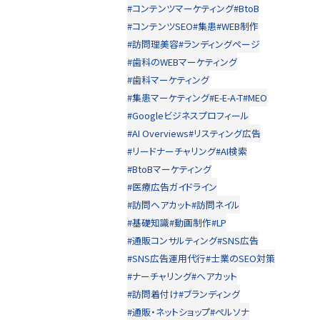
#コンテンツマーケティング
#BtoB
#コンテンツSEO
#集患
#WEB制作
#訪問理美容
#ランディングページ
#歯科のWEBマーケティング
#歯科マーケティング
#集患マーケティング
#E-E-A-T
#MEO
#Googleビジネスプロフィール
#AI Overviews
#リスティング広告
#リードナーチャリング
#AI検索
#BtoBマーケティング
#医療広告ガイドライン
#訪問ヘアカット
#訪問ネイル
#基礎知識
#動画制作
#LP
#通販コンサルティング
#SNS広告
#SNS広告運用代行
#士業のSEO対策
#ナーチャリング
#ヘアカット
#訪問着付け
#ブランディング
#通販・ネットショップ
#ペルソナ