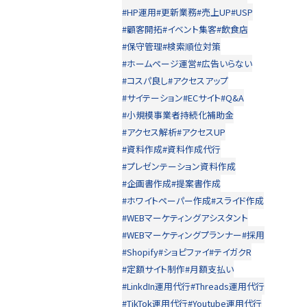
#HP運用
#更新業務
#売上UP
#USP
#顧客開拓
#イベント集客
#飲食店
#保守管理
#検索順位対策
#ホームページ運営
#広告いらない
#コスパ良し
#アクセスアップ
#サイテーション
#ECサイト
#Q&A
#小規模事業者持続化補助金
#アクセス解析
#アクセスUP
#資料作成
#資料作成代行
#プレゼンテーション資料作成
#企画書作成
#提案書作成
#ホワイトペーパー作成
#スライド作成
#WEBマーケティングアシスタント
#WEBマーケティングプランナー
#採用
#Shopify
#ショピファイ
#テイガクR
#定額サイト制作
#月額支払い
#LinkdIn運用代行
#Threads運用代行
#TikTok運用代行
#Youtube運用代行