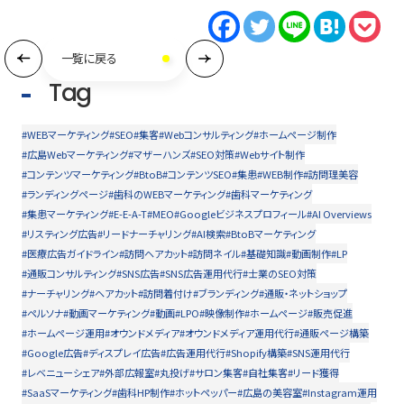
一覧に戻る
Tag
#WEBマーケティング
#SEO
#集客
#Webコンサルティング
#ホームページ制作
#広島Webマーケティング
#マザーハンズ
#SEO対策
#Webサイト制作
#コンテンツマーケティング
#BtoB
#コンテンツSEO
#集患
#WEB制作
#訪問理美容
#ランディングページ
#歯科のWEBマーケティング
#歯科マーケティング
#集患マーケティング
#E-E-A-T
#MEO
#Googleビジネスプロフィール
#AI Overviews
#リスティング広告
#リードナーチャリング
#AI検索
#BtoBマーケティング
#医療広告ガイドライン
#訪問ヘアカット
#訪問ネイル
#基礎知識
#動画制作
#LP
#通販コンサルティング
#SNS広告
#SNS広告運用代行
#士業のSEO対策
#ナーチャリング
#ヘアカット
#訪問着付け
#ブランディング
#通販・ネットショップ
#ペルソナ
#動画マーケティング
#動画
#LPO
#映像制作
#ホームページ
#販売促進
#ホームページ運用
#オウンドメディア
#オウンドメディア運用代行
#通販ページ構築
#Google広告
#ディスプレイ広告
#広告運用代行
#Shopify構築
#SNS運用代行
#レベニューシェア
#外部広報室
#丸投げ
#サロン集客
#自社集客
#リード獲得
#SaaSマーケティング
#歯科HP制作
#ホットペッパー
#広島の美容室
#Instagram運用