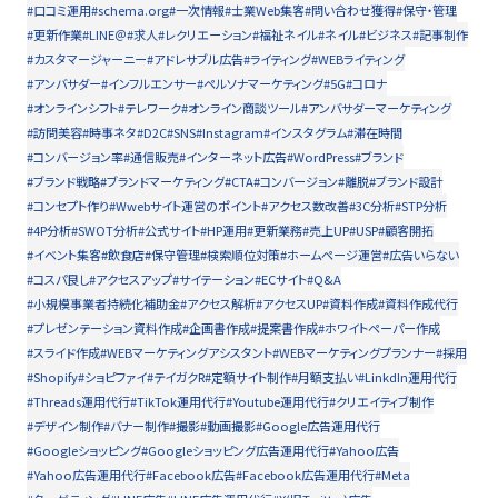
#口コミ運用
#schema.org
#一次情報
#士業Web集客
#問い合わせ獲得
#保守・管理
#更新作業
#LINE＠
#求人
#レクリエーション
#福祉ネイル
#ネイル
#ビジネス
#記事制作
#カスタマージャーニー
#アドレサブル広告
#ライティング
#WEBライティング
#アンバサダー
#インフルエンサー
#ペルソナマーケティング
#5G
#コロナ
#オンラインシフト
#テレワーク
#オンライン商談ツール
#アンバサダーマーケティング
#訪問美容
#時事ネタ
#D2C
#SNS
#Instagram
#インスタグラム
#滞在時間
#コンバージョン率
#通信販売
#インターネット広告
#WordPress
#ブランド
#ブランド戦略
#ブランドマーケティング
#CTA
#コンバージョン
#離脱
#ブランド設計
#コンセプト作り
#Wwebサイト運営のポイント
#アクセス数改善
#3C分析
#STP分析
#4P分析
#SWOT分析
#公式サイト
#HP運用
#更新業務
#売上UP
#USP
#顧客開拓
#イベント集客
#飲食店
#保守管理
#検索順位対策
#ホームページ運営
#広告いらない
#コスパ良し
#アクセスアップ
#サイテーション
#ECサイト
#Q&A
#小規模事業者持続化補助金
#アクセス解析
#アクセスUP
#資料作成
#資料作成代行
#プレゼンテーション資料作成
#企画書作成
#提案書作成
#ホワイトペーパー作成
#スライド作成
#WEBマーケティングアシスタント
#WEBマーケティングプランナー
#採用
#Shopify
#ショピファイ
#テイガクR
#定額サイト制作
#月額支払い
#LinkdIn運用代行
#Threads運用代行
#TikTok運用代行
#Youtube運用代行
#クリエイティブ制作
#デザイン制作
#バナー制作
#撮影
#動画撮影
#Google広告運用代行
#Googleショッピング
#Googleショッピング広告運用代行
#Yahoo広告
#Yahoo広告運用代行
#Facebook広告
#Facebook広告運用代行
#Meta