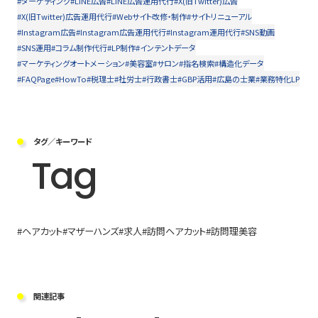
#ターゲティング
#LINE広告
#LINE広告運用代行
#X(旧Twitter)広告
#X(旧Twitter)広告運用代行
#Webサイト改修・制作
#サイトリニューアル
#Instagram広告
#Instagram広告運用代行
#Instagram運用代行
#SNS動画
#SNS運用
#コラム制作代行
#LP制作
#インテントデータ
#マーケティングオートメーション
#美容室
#サロン
#指名検索
#構造化データ
#FAQPage
#HowTo
#税理士
#社労士
#行政書士
#GBP活用
#広島の士業
#業務特化LP
タグ／キーワード
Tag
#ヘアカット
#マザーハンズ
#求人
#訪問ヘアカット
#訪問理美容
関連記事